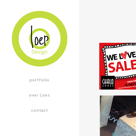
portfolio
over Loes
contact