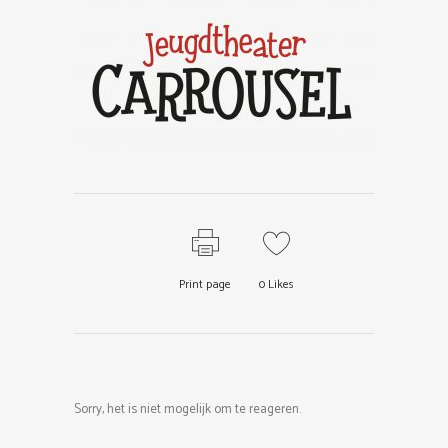
Print page
0
Likes
Sorry, het is niet mogelijk om te reageren.