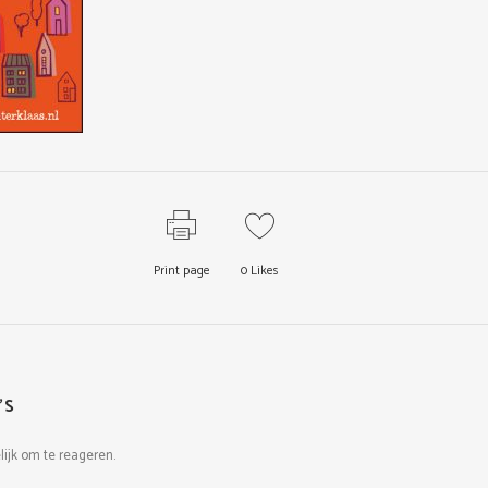
Print page
0
Likes
'S
elijk om te reageren.